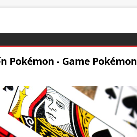
ến Pokémon - Game Pokémon 