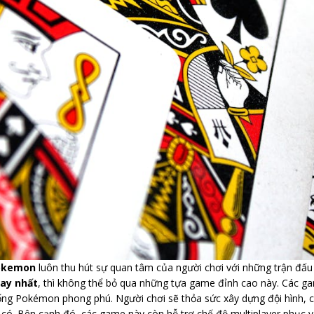
pokemon
luôn thu hút sự quan tâm của người chơi với những trận đấu
ay nhất
, thì không thể bỏ qua những tựa game đỉnh cao này. Các ga
ống Pokémon phong phú. Người chơi sẽ thỏa sức xây dựng đội hình, 
có. Bên cạnh đó, các game này còn hỗ trợ chế độ multiplayer phục v