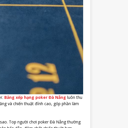
er.
Bảng xếp hạng poker Đà Nẵng
luôn thu
năng và chiến thuật đỉnh cao, góp phần làm
 sao. Top người chơi poker Đà Nẵng thường