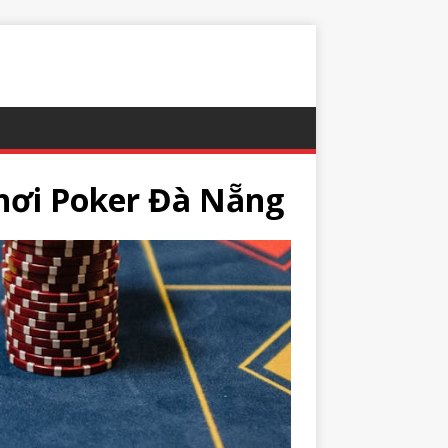
hơi Poker Đà Nẵng