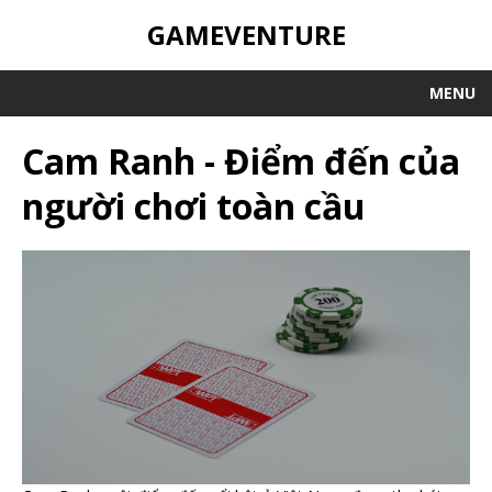
GAMEVENTURE
MENU
Cam Ranh - Điểm đến của
người chơi toàn cầu