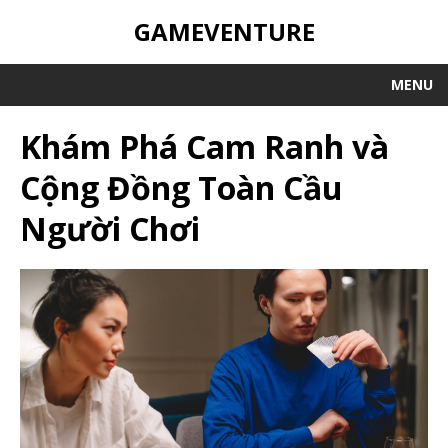
GAMEVENTURE
MENU
Khám Phá Cam Ranh và
Cộng Đồng Toàn Cầu
Người Chơi