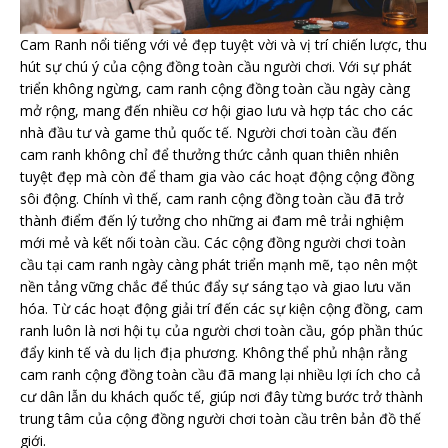
Cam Ranh nổi tiếng với vẻ đẹp tuyệt vời và vị trí chiến lược, thu
hút sự chú ý của cộng đồng toàn cầu người chơi. Với sự phát
triển không ngừng, cam ranh cộng đồng toàn cầu ngày càng
mở rộng, mang đến nhiều cơ hội giao lưu và hợp tác cho các
nhà đầu tư và game thủ quốc tế. Người chơi toàn cầu đến
cam ranh không chỉ để thưởng thức cảnh quan thiên nhiên
tuyệt đẹp mà còn để tham gia vào các hoạt động cộng đồng
sôi động. Chính vì thế, cam ranh cộng đồng toàn cầu đã trở
thành điểm đến lý tưởng cho những ai đam mê trải nghiệm
mới mẻ và kết nối toàn cầu. Các cộng đồng người chơi toàn
cầu tại cam ranh ngày càng phát triển mạnh mẽ, tạo nên một
nền tảng vững chắc để thúc đẩy sự sáng tạo và giao lưu văn
hóa. Từ các hoạt động giải trí đến các sự kiện cộng đồng, cam
ranh luôn là nơi hội tụ của người chơi toàn cầu, góp phần thúc
đẩy kinh tế và du lịch địa phương. Không thể phủ nhận rằng
cam ranh cộng đồng toàn cầu đã mang lại nhiều lợi ích cho cả
cư dân lẫn du khách quốc tế, giúp nơi đây từng bước trở thành
trung tâm của cộng đồng người chơi toàn cầu trên bản đồ thế
giới.