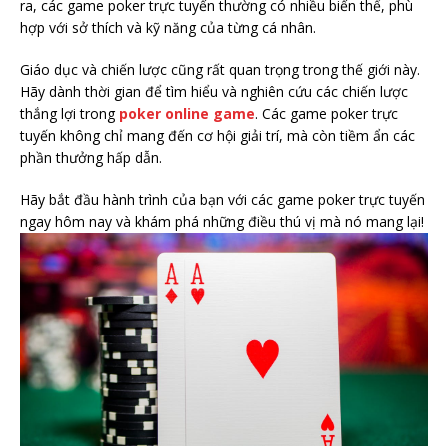
ra, các game poker trực tuyến thường có nhiều biến thể, phù
hợp với sở thích và kỹ năng của từng cá nhân.
Giáo dục và chiến lược cũng rất quan trọng trong thế giới này.
Hãy dành thời gian để tìm hiểu và nghiên cứu các chiến lược
thắng lợi trong
poker online game
. Các game poker trực
tuyến không chỉ mang đến cơ hội giải trí, mà còn tiềm ẩn các
phần thưởng hấp dẫn.
Hãy bắt đầu hành trình của bạn với các game poker trực tuyến
ngay hôm nay và khám phá những điều thú vị mà nó mang lại!