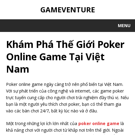
GAMEVENTURE
MENU
Khám Phá Thế Giới Poker
Online Game Tại Việt
Nam
Poker online game ngày càng trở nên phổ biến tại Việt Nam.
Với sự phát triển của công nghệ và internet, các game poker
trực tuyến cung cấp cho người chơi trải nghiệm đầy thú vị. Nếu
bạn là một người yêu thích chơi poker, bạn có thể tham gia
vào các bàn chơi 24/7, bất kỳ lúc nào và ở đâu.
Một trong những lợi ích lớn nhất của
poker online game
là
khả năng chơi với người chơi từ khắp nơi trên thế giới. Ngoài